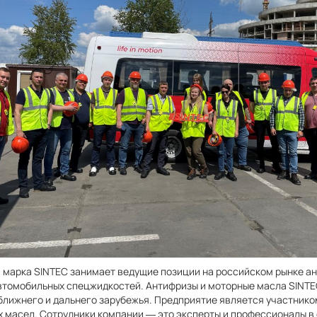
 марка SINTEC занимает ведущие позиции на российском рынке а
втомобильных спецжидкостей. Антифризы и моторные масла SINTEC
ближнего и дальнего зарубежья. Предприятие является участник
 масел. Сотрудники компании — это эксперты и профессионалы в 