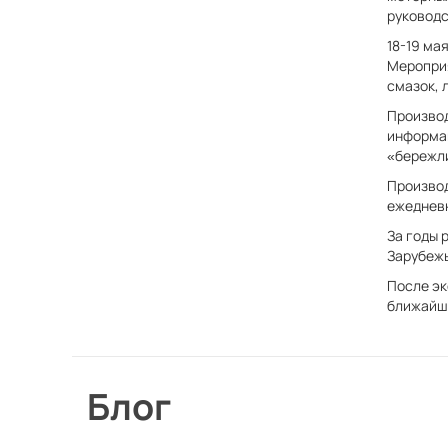
руководс
18-19 ма
Мероприя
смазок, 
Произво
информа
«бережли
Производ
ежеднев
За годы 
Зарубежь
После эк
ближайш
Блог