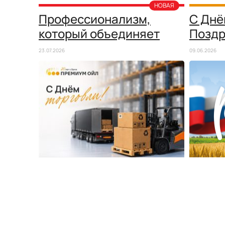
Профессионализм,
С Днё
который объединяет
Поздр
компа
23.07.2026
09.06.2026