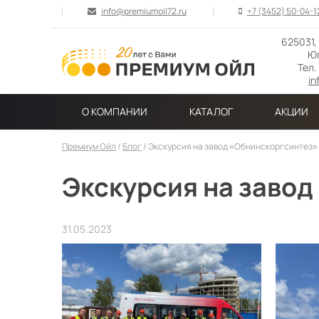
info@premiumoil72.ru
+7 (3452) 50-04-1
625031,
Юг
Тел.
in
О КОМПАНИИ
КАТАЛОГ
АКЦИИ
Премиум Ойл
/
Блог
/
Экскурсия на завод «Обнинскоргсинтез»
Экскурсия на завод
31.05.2023