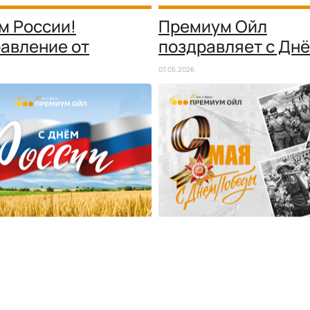
м России!
Премиум Ойл
авление от
поздравляет с Дн
нии Премиум Ойл
Победы!
07.05.2026