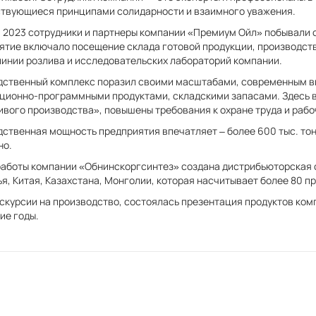
твующиеся принципами солидарности и взаимного уважения.
я 2023 сотрудники и партнеры компании «Премиум Ойл» побывали 
тие включало посещение склада готовой продукции, производств
линии розлива и исследовательских лабораторий компании.
дственный комплекс поразил своими масштабами, современным в
ционно-программными продуктами, складскими запасами. Здесь 
вого производства», повышены требования к охране труда и рабо
ственная мощность предприятия впечатляет – более 600 тыс. тонн
но.
работы компании «Обнинскоргсинтез» создана дистрибьюторская с
я, Китая, Казахстана, Монголии, которая насчитывает более 80 п
скурсии на производство, состоялась презентация продуктов комп
ие годы.