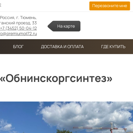
2
Перезвоните мне
 Россия, г. Тюмень,
анский проезд, 33
На карте
+7 (3452) 50-04-12
fo@premiumoil72.ru
БЛОГ
ДОСТАВКА И ОПЛАТА
ГДЕ КУПИТЬ
 «Обнинскоргсинтез»